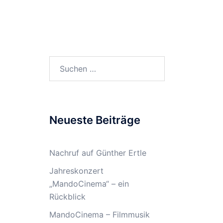
rmine
Musikunterricht
Archiv
Suchen
nach:
Neueste Beiträge
Nachruf auf Günther Ertle
Jahreskonzert
„MandoCinema“ – ein
Rückblick
MandoCinema – Filmmusik