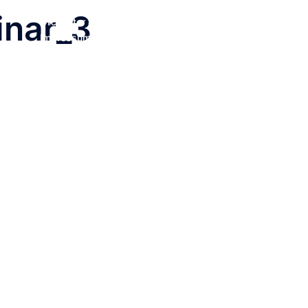
inar_3
Orchester & Verein
Neuigkeiten
Pluck for Fun
Te
Impressum
Kontakt