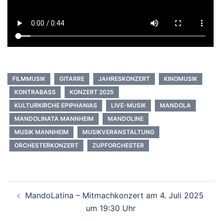
FILMMUSIK
GITARRE
JAHRESKONZERT
KINOMUSIK
KONTRABASS
KONZERT 2025
KULTURKIRCHE EPIPHANIAS
LIVE-MUSIK
MANDOLA
MANDOLINATA MANNHEIM
MANDOLINE
MUSIK MANNHEIM
MUSIKVERANSTALTUNG
ORCHESTERKONZERT
ZUPFORCHESTER
Beitragsnavigation
MandoLatina – Mitmachkonzert am 4. Juli 2025
um 19:30 Uhr