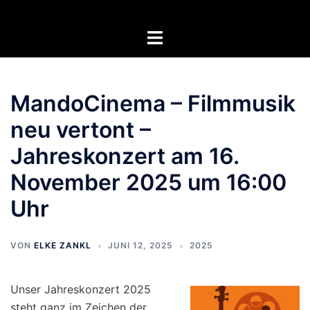
Zum
Inhalt
Menü
springen
umschalten
MandoCinema – Filmmusik
neu vertont –
Jahreskonzert am 16.
November 2025 um 16:00
Uhr
VON
ELKE ZANKL
JUNI 12, 2025
2025
Unser Jahreskonzert 2025
steht ganz im Zeichen der