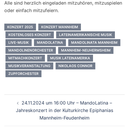
Alle sind herzlich eingeladen mitzuhören, mitzuspielen
oder einfach mitzufeiern.
KONZERT 2025
KONZERT MANNHEIM
KOSTENLOSES KONZERT
LATEINAMERIKANISCHE MUSIK
LIVE-MUSIK
MANDOLATINA
MANDOLINATA MANNHEIM
MANDOLINENORCHESTER
MANNHEIM-NEUHERMSHEIM
MITMACHKONZERT
MUSIK LATEINAMERIKA
MUSIKVERANSTALTUNG
NIKOLAOS CONNOR
ZUPFORCHESTER
Beitragsnavigation
24.11.2024 um 16:00 Uhr – MandoLatina –
Jahreskonzert in der Kulturkirche Epiphanias
Mannheim-Feudenheim