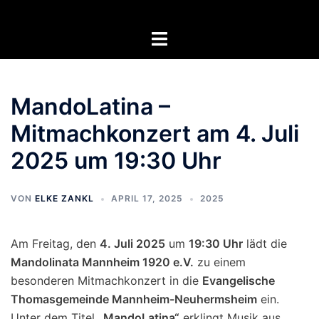
Zum
Inhalt
Menü
springen
umschalten
MandoLatina –
Mitmachkonzert am 4. Juli
2025 um 19:30 Uhr
VON
ELKE ZANKL
APRIL 17, 2025
2025
Am Freitag, den
4. Juli 2025
um
19:30 Uhr
lädt die
Mandolinata Mannheim 1920 e.V.
zu einem
besonderen Mitmachkonzert in die
Evangelische
Thomasgemeinde Mannheim-Neuhermsheim
ein.
Unter dem Titel
„MandoLatina“
erklingt Musik aus