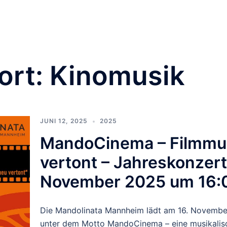
Orchester & Verein
Neuigkeiten
Pluck for Fun
Te
Impressum
Kontakt
ort:
Kinomusik
JUNI 12, 2025
2025
MandoCinema – Filmmu
vertont – Jahreskonzert
November 2025 um 16:
Die Mandolinata Mannheim lädt am 16. Novemb
unter dem Motto MandoCinema – eine musikalisc