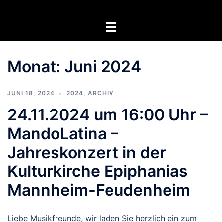
Zum
Inhalt
Menü
springen
umschalten
Monat:
Juni 2024
JUNI 18, 2024
2024
,
ARCHIV
24.11.2024 um 16:00 Uhr –
MandoLatina –
Jahreskonzert in der
Kulturkirche Epiphanias
Mannheim-Feudenheim
Liebe Musikfreunde, wir laden Sie herzlich ein zum