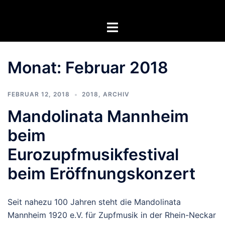
Zum
Inhalt
Menü
springen
umschalten
Monat:
Februar 2018
FEBRUAR 12, 2018
2018
,
ARCHIV
Mandolinata Mannheim
beim
Eurozupfmusikfestival
beim Eröffnungskonzert
Seit nahezu 100 Jahren steht die Mandolinata
Mannheim 1920 e.V. für Zupfmusik in der Rhein-Neckar