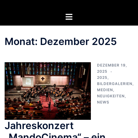
Zum
Inhalt
Menü
springen
umschalten
Monat:
Dezember 2025
DEZEMBER 19,
2025
2025
,
BILDERGALERIEN
,
MEDIEN
,
NEUIGKEITEN
,
NEWS
Jahreskonzert
„MandoCinema“ – ein