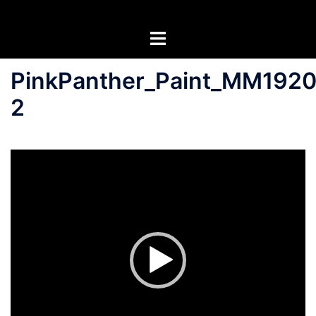
Zum
Inhalt
Menü
springen
umschalten
PinkPanther_Paint_MM1920
2
Video-
Player