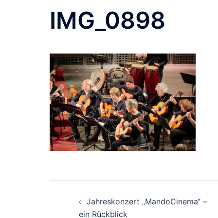
Zum
IMG_0898
Inhalt
springen
Beitragsnavigation
Jahreskonzert „MandoCinema“ –
ein Rückblick