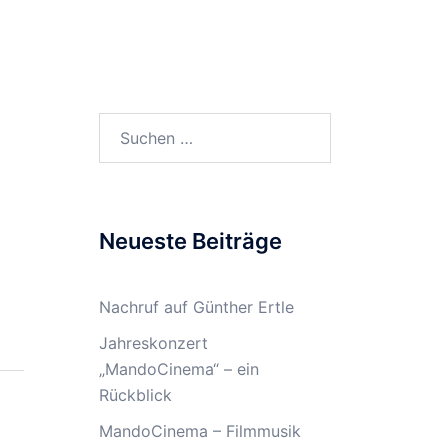
rmine
Musikunterricht
Archiv
Suchen
nach:
Neueste Beiträge
Nachruf auf Günther Ertle
Jahreskonzert
„MandoCinema“ – ein
Rückblick
MandoCinema – Filmmusik