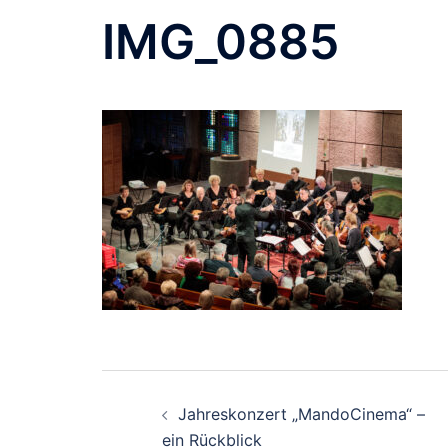
Zum
IMG_0885
Inhalt
springen
Beitragsnavigation
Jahreskonzert „MandoCinema“ –
ein Rückblick