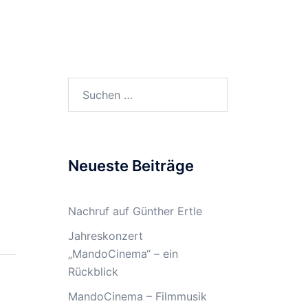
rmine
Musikunterricht
Archiv
Suchen
nach:
Neueste Beiträge
Nachruf auf Günther Ertle
Jahreskonzert
„MandoCinema“ – ein
Rückblick
MandoCinema – Filmmusik