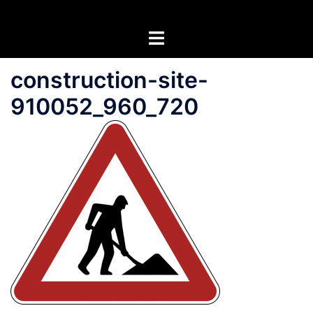
Zum
Inhalt
Menü
springen
umschalten
construction-site-
910052_960_720