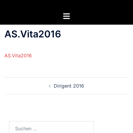
Zum
Inhalt
Menü
springen
umschalten
AS.Vita2016
AS.Vita2016
Beitragsnavigation
Dirigent 2016
Suchen
nach: