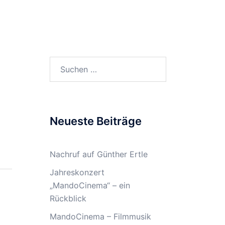
rmine
Musikunterricht
Archiv
Suchen
nach:
Neueste Beiträge
Nachruf auf Günther Ertle
Jahreskonzert
„MandoCinema“ – ein
Rückblick
MandoCinema – Filmmusik