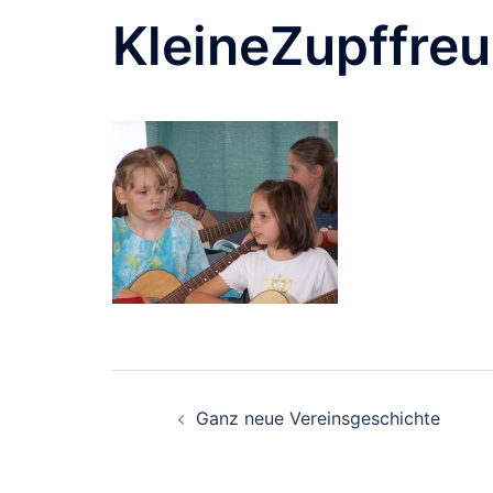
Zum
KleineZupffre
Inhalt
springen
Beitragsnavigation
Ganz neue Vereinsgeschichte