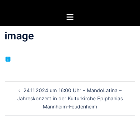
Zum
Inhalt
Menü
springen
umschalten
image
Beitragsnavigation
24.11.2024 um 16:00 Uhr – MandoLatina –
Jahreskonzert in der Kulturkirche Epiphanias
Mannheim-Feudenheim