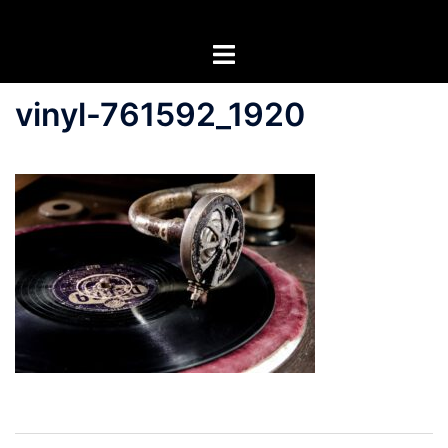
Zum
Inhalt
Menü
springen
umschalten
vinyl-761592_1920
Beitragsnavigation