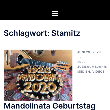
Zum
Inhalt
Menü
springen
umschalten
Schlagwort:
Stamitz
JUNI 29, 2020
2020
JUBILÄUMSJAHR
,
MEDIEN
,
VIDEOS
Mandolinata Geburtstag