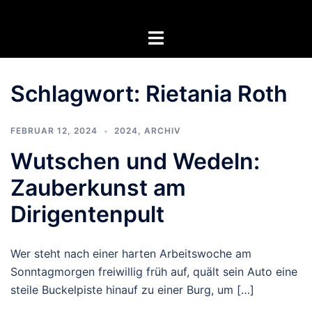
Zum
Inhalt
Menü
springen
umschalten
Schlagwort:
Rietania Roth
FEBRUAR 12, 2024
2024
,
ARCHIV
Wutschen und Wedeln:
Zauberkunst am
Dirigentenpult
Wer steht nach einer harten Arbeitswoche am
Sonntagmorgen freiwillig früh auf, quält sein Auto eine
steile Buckelpiste hinauf zu einer Burg, um […]