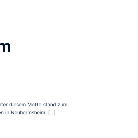
rmine
Musikunterricht
Archiv
im
Unter diesem Motto stand zum
en in Neuhermsheim. […]