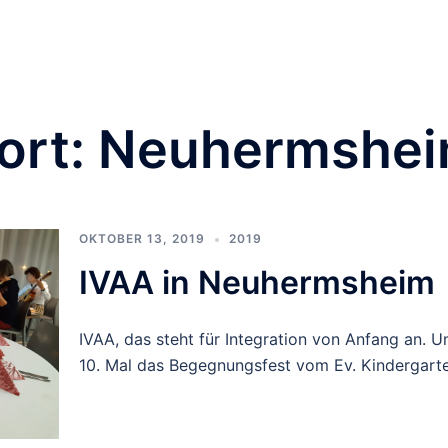
Orchester & Verein
Neuigkeiten
Pluck for Fun
Te
Impressum
Kontakt
ort:
Neuhermshe
OKTOBER 13, 2019
2019
IVAA in Neuhermsheim
IVAA, das steht für Integration von Anfang an. 
10. Mal das Begegnungsfest vom Ev. Kindergart