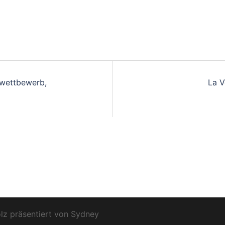
rwettbewerb,
La V
lz präsentiert von
Sydney