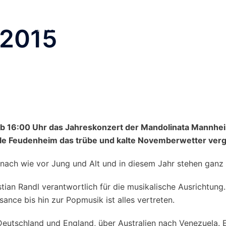
Orchester & Verein
Neuigkeiten
Pluck for Fun
Te
Impressum
Kontakt
 2015
b 16:00 Uhr das Jahreskonzert der Mandolinata Mannheim
alle Feudenheim das trübe und kalte Novemberwetter ver
r nach wie vor Jung und Alt und in diesem Jahr stehen ga
stian Randl verantwortlich für die musikalische Ausrichtun
ance bis hin zur Popmusik ist alles vertreten.
, Deutschland und England, über Australien nach Venezuela.