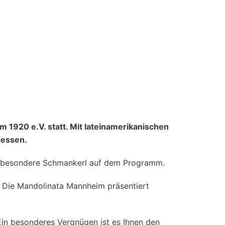
rmine
Musikunterricht
Archiv
 1920 e.V. statt. Mit lateinamerikanischen
gessen.
nz besondere Schmankerl auf dem Programm.
g. Die Mandolinata Mannheim präsentiert
 Ein besonderes Vergnügen ist es Ihnen den