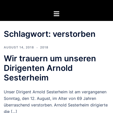
Zum
Inhalt
Menü
springen
umschalten
Schlagwort:
verstorben
AUGUST 14, 2018
2018
Wir trauern um unseren
Dirigenten Arnold
Sesterheim
Unser Dirigent Arnold Sesterheim ist am vergangenen
Sonntag, den 12. August, im Alter von 69 Jahren
überraschend verstorben. Arnold Sesterheim dirigierte
die […]