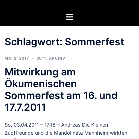
Zum
Inhalt
Menü
springen
umschalten
Schlagwort:
Sommerfest
MAI 2, 2017
2011
,
ARCHIV
Mitwirkung am
Ökumenischen
Sommerfest am 16. und
17.7.2011
So, 03.04.2011 – 17:18 – Andreas Die Kleinen
Zupffreunde und die Mandolinata Mannheim wirkten