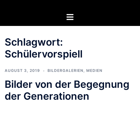
Zum
Inhalt
Menü
springen
umschalten
Schlagwort:
Schülervorspiell
AUGUST 3, 2019
BILDERGALERIEN
,
MEDIEN
Bilder von der Begegnung
der Generationen