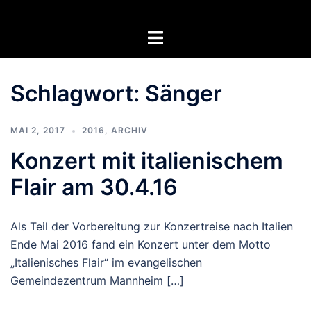
Zum
Inhalt
Menü
springen
umschalten
Schlagwort:
Sänger
MAI 2, 2017
2016
,
ARCHIV
Konzert mit italienischem
Flair am 30.4.16
Als Teil der Vorbereitung zur Konzertreise nach Italien
Ende Mai 2016 fand ein Konzert unter dem Motto
„Italienisches Flair“ im evangelischen
Gemeindezentrum Mannheim […]