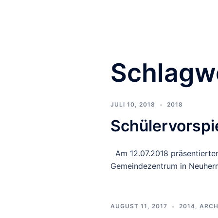
Zum
Inhalt
springen
Schlagw
JULI 10, 2018
2018
Schülervorspi
Am 12.07.2018 präsentierten
Gemeindezentrum in Neuherm
AUGUST 11, 2017
2014
,
ARCH