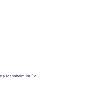
rmine
Musikunterricht
Archiv
ata Mannheim im Ev.