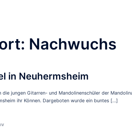
Orchester & Verein
Neuigkeiten
Pluck for Fun
Te
Impressum
Kontakt
ort:
Nachwuchs
el in Neuhermsheim
 die jungen Gitarren- und Mandolinenschüler der Mandolin
sheim ihr Können. Dargeboten wurde ein buntes […]
IV