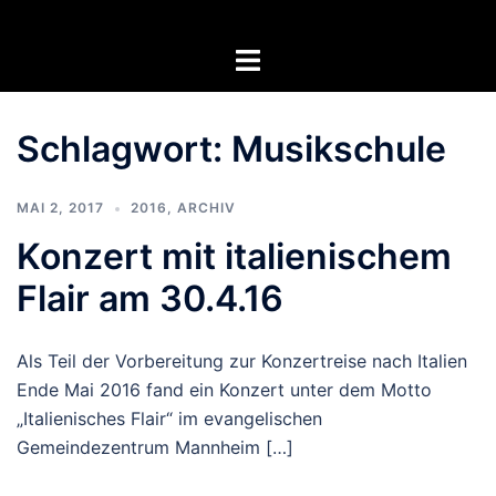
Zum
Inhalt
Menü
springen
umschalten
Schlagwort:
Musikschule
MAI 2, 2017
2016
,
ARCHIV
Konzert mit italienischem
Flair am 30.4.16
Als Teil der Vorbereitung zur Konzertreise nach Italien
Ende Mai 2016 fand ein Konzert unter dem Motto
„Italienisches Flair“ im evangelischen
Gemeindezentrum Mannheim […]