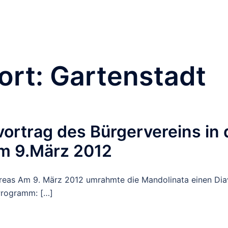
Orchester & Verein
Neuigkeiten
Pluck for Fun
Te
Impressum
Kontakt
ort:
Gartenstadt
avortrag des Bürgervereins in 
m 9.März 2012
dreas Am 9. März 2012 umrahmte die Mandolinata einen Diav
Programm: […]