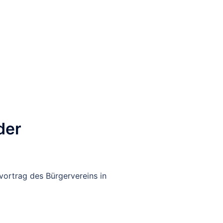
rmine
Musikunterricht
Archiv
der
ortrag des Bürgervereins in