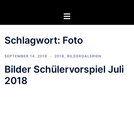
Zum
Inhalt
Menü
springen
umschalten
Schlagwort:
Foto
SEPTEMBER 14, 2018
2018
,
BILDERGALERIEN
Bilder Schülervorspiel Juli
2018