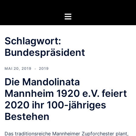
Zum
Inhalt
Menü
springen
umschalten
Schlagwort:
Bundespräsident
MAI 20, 2019
2019
Die Mandolinata
Mannheim 1920 e.V. feiert
2020 ihr 100-jähriges
Bestehen
Das traditionsreiche Mannheimer Zupforchester plant,